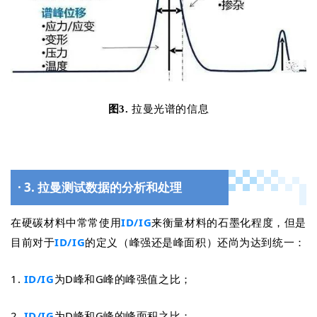
图3.
拉曼光谱的信息
· 3. 拉曼测试数据的分析和处理
在硬碳材料中常常使用
ID/
I
G
来衡量材料的石墨化程度，但是
目前对于
ID/
I
G
的定义（峰强还是峰面积）还尚为达到统一：
1.
ID/
I
G
为D峰和G峰的峰强值之比；
2.
ID/
I
G
为D峰和G峰的峰面积之比；