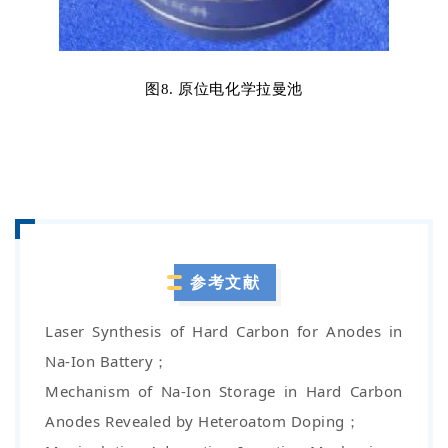
图8. 原位电化学拉曼池
参考文献
Laser Synthesis of Hard Carbon for Anodes in
Na-Ion Battery；
Mechan
ism of Na-Ion Storage in Hard Carbon
Anodes
Revealed by Heteroatom Doping
；