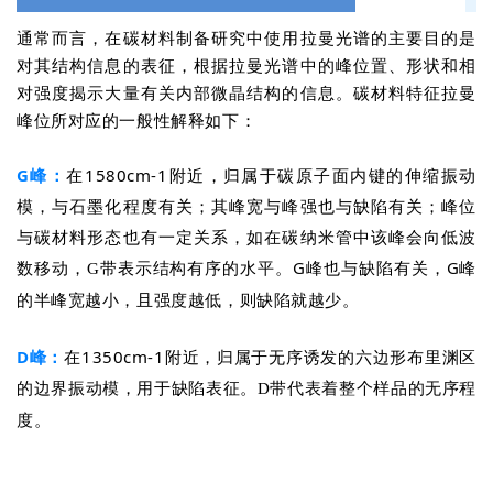
在碳材料制备研究中使用拉曼光谱的
主要
目的是
通常而言，
对其结构信息的表征，
根据拉曼光谱中的峰位置、形状和相
碳材料特征拉曼
对强度揭示大量有
关内部微晶结构的信息。
峰位所对应的一般性解释如下：
G峰：
在1580cm-1附近，归属于碳原子面内键的伸缩振动
模，与石墨化程度有关；其峰宽与峰强也与缺陷有关；峰位
与碳材料形态也有一定关系，如在碳纳米管中该峰会向低波
数移动，
。
G峰也与缺陷有关，G峰
G带表示结构有序的水平
的半峰宽越小，且强度越低，则缺陷就越少。
D峰：
在1350cm-1附近，归属于无序诱发的六边形布里渊区
的边界振动模，用于缺陷表征。
D带代表着整个样品的无序程
度。