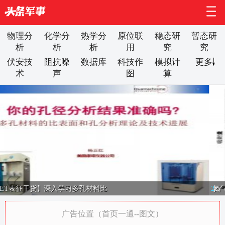
物理分
化学分
热学分
原位联
稳态研
暂态研
析
析
析
用
究
究
伏安技
阻抗噪
数据库
科技作
模拟计
更多
术
声
图
算
氮气物理吸脱附表征数据分析你需要
2
/
5
广告位置（首页一通--图文）