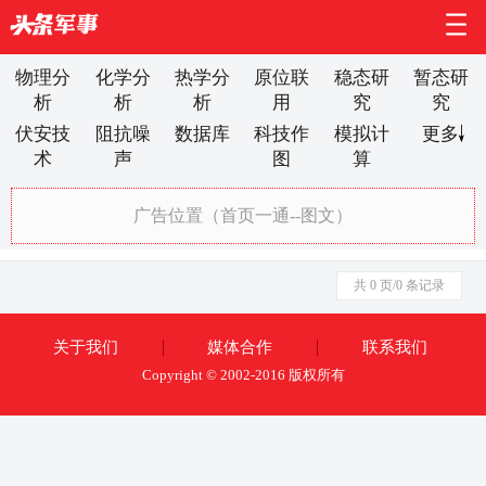
物理分
化学分
热学分
原位联
稳态研
暂态研
析
析
析
用
究
究
伏安技
阻抗噪
数据库
科技作
模拟计
更多
术
声
图
算
广告位置（首页一通--图文）
共 0 页/0 条记录
关于我们
媒体合作
联系我们
Copyright © 2002-2016 版权所有