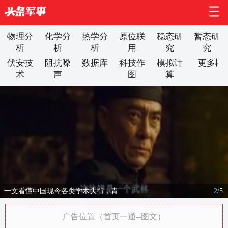
物理分
化学分
热学分
原位联
稳态研
暂态研
析
析
析
用
究
究
伏安技
阻抗噪
数据库
科技作
模拟计
更多
术
声
图
算
一文看懂中国现今各类学术头衔，青
2
/
5
广告位置（首页一通--图文）