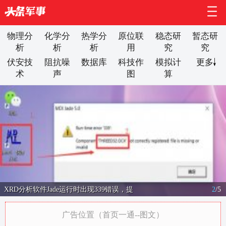
物理分
化学分
热学分
原位联
稳态研
暂态研
析
析
析
用
究
究
伏安技
阻抗噪
数据库
科技作
模拟计
更多
术
声
图
算
XRD分析软件Jade运行时出现339错误，提
2
/
5
广告位置（首页一通--图文）