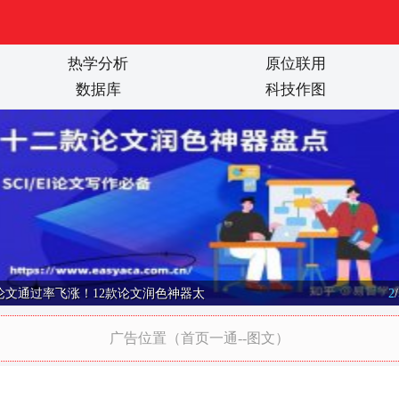
热学分析
原位联用
数据库
科技作图
论文通过率飞涨！12款论文润色神器太
2
/
广告位置（首页一通--图文）