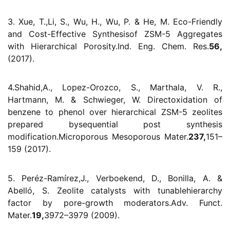
3. Xue, T.,Li, S., Wu, H., Wu, P. & He, M. Eco-Friendly
and Cost-Effective Synthesisof ZSM-5 Aggregates
with Hierarchical Porosity.
Ind. Eng. Chem. Res.
56,
(2017).
4.Shahid,A., Lopez-Orozco, S., Marthala, V. R.,
Hartmann, M. & Schwieger, W. Directoxidation of
benzene to phenol over hierarchical ZSM-5 zeolites
prepared bysequential post synthesis
modification.
Microporous Mesoporous Mater.
237,
151–
159 (2017).
5. Peréz-Ramírez,J., Verboekend, D., Bonilla, A. &
Abelló, S. Zeolite catalysts with tunablehierarchy
factor by pore-growth moderators.
Adv. Funct.
Mater.
19,
3972–3979 (2009).