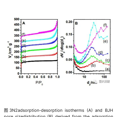
图3N2adsorption-desorption isotherms (A) and BJH
pore sizedistribution (B) derived from the adsorption