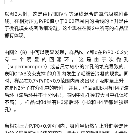
2
以图2为例，这是由I型和IV型等温线混合的氮气吸脱附曲
线。在相对压力P/P0值小于0.02范围内的曲线的上升是由
于微孔填充或者毛细冷凝，这个现在在图2中所有的样品里
都有体现。
由图2（B）中可以明显发现，样品b、c和d在P/P0~0.2处
有一个明显的回滞环，这是由于次微孔
（supermicropore）或者尺寸较小的介孔的填充导致的，
表明CTAB胶束支撑 的介孔内发生了毛细管冷凝的现象。同
时，样品在0.7<P/P0<0.9范围内再次出现了吸附量上升，
这是N2分子在介孔中的吸附，并且，样品a和b拥有H4型滞
后环（滞后环并不十分明显，表明中孔孔径较大且中孔体积
不高），样品c和d具有H3滞后环（H3和H4型都是狭缝
孔）。
当相对压力P/P0>0.9区间内，吸附量仍然呈上升趋势是因
为分子筛晶粒间形成的空穴，即大孔中的吸附所致。再看图