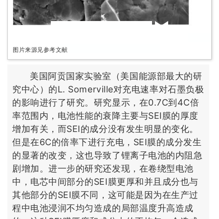
图片来源见参考文献
美国阿贡国家实验室（美国能源部最大的研
究中心）的L. Somerville对充电速率对石墨负极
的影响进行了研究。研究显示，在0.7C到4C倍
率范围内，电池性能的衰降主要与SEI膜的厚度
增加有关，而SEI的成分没有发生明显的变化。
但是在6C的倍率下进行充电，SEI膜的成分发生
的显著的改变，这也导致了锂离子电池的内阻急
剧增加。进一步的研究还发现，在卷绕型电池
中，电芯中间部分的SEI膜更厚和并且成分也与
其他部分的SEI膜不同，这可能是因为在生产过
程中电池浸润不均匀造成的局部温度升高造成